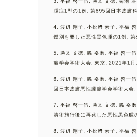
3. 平福 啓一伍, 勝又 文徳, 菊
腫症1型の1例. 第895回日本皮膚科
4. 渡辺 翔子, 小松﨑 素子, 平福 
鑑別を要した悪性黒色腫の1例. 第8
5. 勝又 文徳, 脇 裕磨, 平福 啓一
瘍学会学術大会, 東京, 2021年1月
6. 渡辺 翔子, 脇 裕磨, 平福 啓
回日本皮膚悪性腫瘍学会学術大会, 東京
7. 平福 啓一伍, 勝又 文徳, 脇
清術施行後に再発した悪性黒色腫の1例
8. 渡辺 翔子, 小松﨑 素子, 平福 