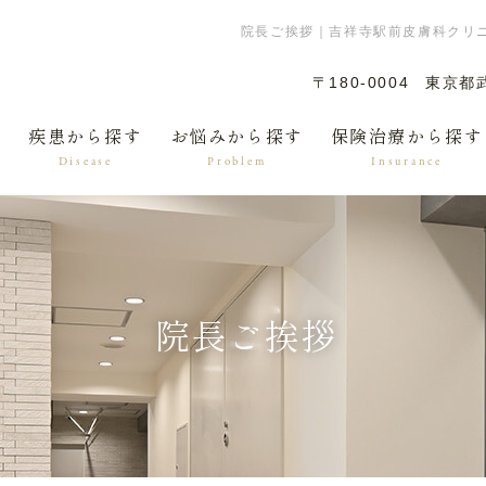
院長ご挨拶｜吉祥寺駅前皮膚科クリ
〒180-0004
東京都武
内
疾患から探す
お悩みから探す
保険治療から探す
Disease
Problem
Insurance
院長ご挨拶