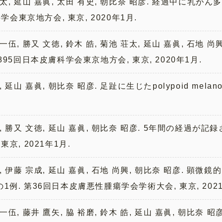
池 荘太, 延山 嘉眞, 太田 有史, 朝比奈 昭彦. 経過中に
学会東京地方会, 東京, 2020年1月.
啓一伍, 勝又 文徳, 鈴木 皓, 菊池 荘太, 延山 嘉眞, 石地 
95回日本皮膚科学会東京地方会, 東京, 2020年1月.
伍, 延山 嘉眞, 朝比奈 昭彦. 足趾に生じたpolypoid mel
.
一伍, 勝又 文徳, 延山 嘉眞, 朝比奈 昭彦. 5年間の経過が
, 2021年1月.
 裕磨, 伊藤 宗成, 延山 嘉眞, 石地 尚興, 朝比奈 昭彦.
. 第36回日本皮膚悪性腫瘍学会学術大会, 東京, 2021
啓一伍, 藤井 鷹矢, 脇 裕磨, 鈴木 皓, 延山 嘉眞, 朝比奈