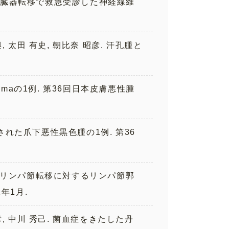
乳がん多臓器転移で救急受診した神経線維
尚興, 太田 有史, 朝比奈 昭彦. 汗孔腫と
anomaの1例. 第36回日本皮膚悪性腫
記録された爪下悪性黒色腫の1例. 第36
 顕微鏡的リンパ節転移に対するリンパ節郭
年1月.
 昭彦, 中川 秀己. 菌血症をきたした丹