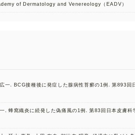
ademy of Dermatology and Venereology（EADV）
築場 広一. BCG接種後に発症した腺病性苔癬の1例. 第893
築場 広一. 蜂窩織炎に続発した偽痛風の1例. 第83回日本皮