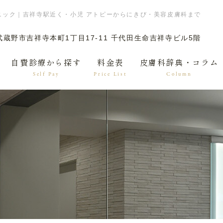
ニック｜吉祥寺駅近く・小児 アトピーからにきび・美容皮膚科まで
蔵野市吉祥寺本町1丁目17-11 千代田生命吉祥寺ビル5階
自費診療から探す
料金表
皮膚科辞典・コラム
Self Pay
Price List
Column